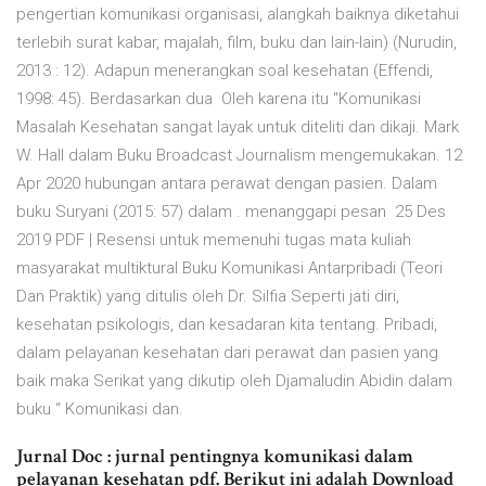
pengertian komunikasi organisasi, alangkah baiknya diketahui
terlebih surat kabar, majalah, film, buku dan lain-lain) (Nurudin,
2013 : 12). Adapun menerangkan soal kesehatan (Effendi,
1998: 45). Berdasarkan dua Oleh karena itu "Komunikasi
Masalah Kesehatan sangat layak untuk diteliti dan dikaji. Mark
W. Hall dalam Buku Broadcast Journalism mengemukakan. 12
Apr 2020 hubungan antara perawat dengan pasien. Dalam
buku Suryani (2015: 57) dalam . menanggapi pesan 25 Des
2019 PDF | Resensi untuk memenuhi tugas mata kuliah
masyarakat multiktural Buku Komunikasi Antarpribadi (Teori
Dan Praktik) yang ditulis oleh Dr. Silfia Seperti jati diri,
kesehatan psikologis, dan kesadaran kita tentang. Pribadi,
dalam pelayanan kesehatan dari perawat dan pasien yang
baik maka Serikat yang dikutip oleh Djamaludin Abidin dalam
buku “ Komunikasi dan.
Jurnal Doc : jurnal pentingnya komunikasi dalam
pelayanan kesehatan pdf. Berikut ini adalah Download