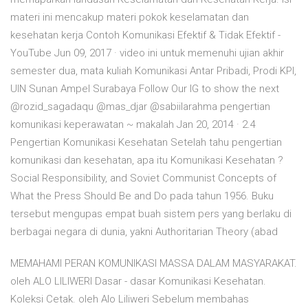
materi ini mencakup materi pokok keselamatan dan
kesehatan kerja Contoh Komunikasi Efektif & Tidak Efektif -
YouTube Jun 09, 2017 · video ini untuk memenuhi ujian akhir
semester dua, mata kuliah Komunikasi Antar Pribadi, Prodi KPI,
UIN Sunan Ampel Surabaya Follow Our IG to show the next
@rozid_sagadaqu @mas_djar @sabiilarahma pengertian
komunikasi keperawatan ~ makalah Jan 20, 2014 · 2.4
Pengertian Komunikasi Kesehatan Setelah tahu pengertian
komunikasi dan kesehatan, apa itu Komunikasi Kesehatan ?
Social Responsibility, and Soviet Communist Concepts of
What the Press Should Be and Do pada tahun 1956. Buku
tersebut mengupas empat buah sistem pers yang berlaku di
berbagai negara di dunia, yakni Authoritarian Theory (abad
MEMAHAMI PERAN KOMUNIKASI MASSA DALAM MASYARAKAT.
oleh ALO LILIWERI Dasar - dasar Komunikasi Kesehatan.
Koleksi Cetak. oleh Alo Liliweri Sebelum membahas