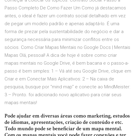
começar a colocar os tópicos. Contrato Social: Passo a
Passo Completo De Como Fazer Um Como já destacamos
antes, o ideal é fazer um contrato social detalhado em vez
de pegar um modelo padrão e apenas adaptá-lo. É uma
forma de prezar pela sustentabilidade do negócio e dar a
segurança necessária para minimizar conflitos entre os
sócios. Como Criar Mapas Mentais no Google Docs | Mentais
Mapas Olá, pessoal! A dica de hoje é sobre como criar
mapas mentais no Google Drive, é bem bacana e o passo-a-
passo é bem simples: 1 – Vá até seu Google Drive, clique em
Criar e em Conectar Mais Aplicativos: 2 – Na caixa de
pesquisa, busque por “mind map” e conecte ao MindMeister:
3 – Pronto. foi adicionado novo aplicativo para criar seus
mapas mentais!
Pode ajudar em diversas áreas como marketing, estudos
de idiomas, apresentações, criação de conteúdo e etc.
Todo mundo pode se beneficiar de um mapa mental.
Com os mapas mentais você pode fazer conexões e ter