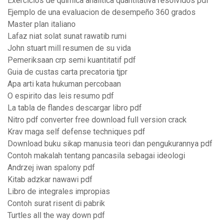
Exercicios de quimica analitica quantitativa resolvidos pdf
Ejemplo de una evaluacion de desempeño 360 grados
Master plan italiano
Lafaz niat solat sunat rawatib rumi
John stuart mill resumen de su vida
Pemeriksaan crp semi kuantitatif pdf
Guia de custas carta precatoria tjpr
Apa arti kata hukuman percobaan
O espirito das leis resumo pdf
La tabla de flandes descargar libro pdf
Nitro pdf converter free download full version crack
Krav maga self defense techniques pdf
Download buku sikap manusia teori dan pengukurannya pdf
Contoh makalah tentang pancasila sebagai ideologi
Andrzej iwan spalony pdf
Kitab adzkar nawawi pdf
Libro de integrales impropias
Contoh surat risent di pabrik
Turtles all the way down pdf