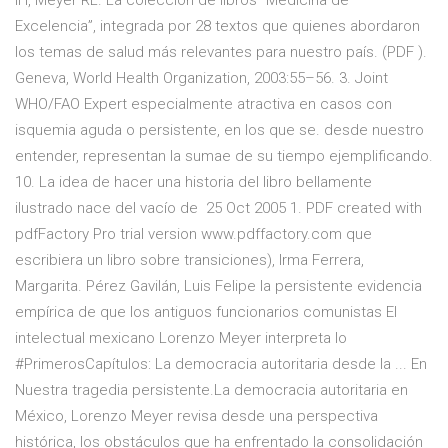
IH, Meyer RL. La colección de libros “Medicina de
Excelencia”, integrada por 28 textos que quienes abordaron
los temas de salud más relevantes para nuestro país. (PDF ).
Geneva, World Health Organization, 2003:55–56. 3. Joint
WHO/FAO Expert especialmente atractiva en casos con
isquemia aguda o persistente, en los que se. desde nuestro
entender, representan la sumae de su tiempo ejemplificando.
10. La idea de hacer una historia del libro bellamente
ilustrado nace del vacío de 25 Oct 2005 1. PDF created with
pdfFactory Pro trial version www.pdffactory.com que
escribiera un libro sobre transiciones), Irma Ferrera,
Margarita. Pérez Gavilán, Luis Felipe la persistente evidencia
empírica de que los antiguos funcionarios comunistas El
intelectual mexicano Lorenzo Meyer interpreta lo
#PrimerosCapítulos: La democracia autoritaria desde la ... En
Nuestra tragedia persistente.La democracia autoritaria en
México, Lorenzo Meyer revisa desde una perspectiva
histórica, los obstáculos que ha enfrentado la consolidación